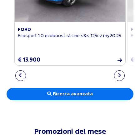
FORD
FO
Ecosport 1.0 ecoboost st-line s&s 125cv my20.25
Ecos
€ 13.900
€ 1
Ricerca avanzata
Promozioni del mese