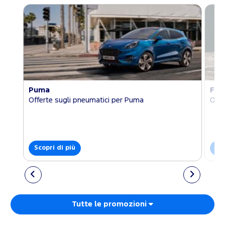
Puma
Foc
Offerte sugli pneumatici per Puma
Offe
Scopri di più
Sco
Tutte le promozioni