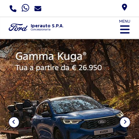
MENU
Iperauto S.P.A.
Concessionaria