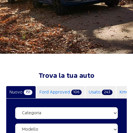
Trova la tua auto
Nuovo
Ford Approved
Usato
Km0
151
106
243