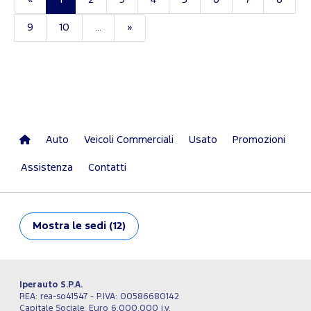
9
10
...
»
Auto
Veicoli Commerciali
Usato
Promozioni
Assistenza
Contatti
Mostra
le sedi (12)
Iperauto S.P.A.
REA: rea-so41547 - P.IVA: 00586680142
Capitale Sociale: Euro 6.000.000 i.v.