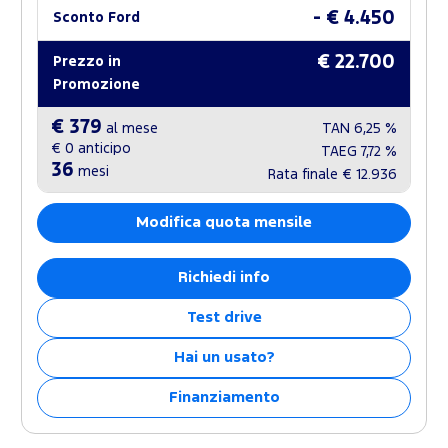
- € 4.450
Sconto Ford
€ 22.700
Prezzo in
Promozione
€ 379
al mese
TAN
6,25 %
€ 0
anticipo
TAEG
7,72 %
36
mesi
Rata finale
€ 12.936
Modifica quota mensile
Richiedi info
Test drive
Hai un usato?
Finanziamento