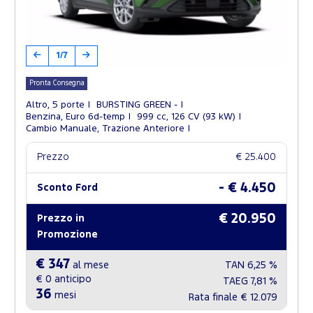
1/7
Pronta Consegna
Altro, 5 porte
BURSTING GREEN -
Benzina, Euro 6d-temp
999 cc, 126 CV (93 kW)
Cambio Manuale, Trazione Anteriore
Prezzo
€ 25.400
- € 4.450
Sconto Ford
€ 20.950
Prezzo in
Promozione
€ 347
al mese
TAN
6,25 %
€ 0
anticipo
TAEG
7,81 %
36
mesi
Rata finale
€ 12.079