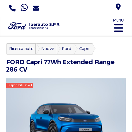
MENU
Iperauto S.P.A.
Concessionaria
Ricerca auto
Nuove
Ford
Capri
FORD
Capri 77Wh Extended Range
286 CV
Disponibili: solo
1