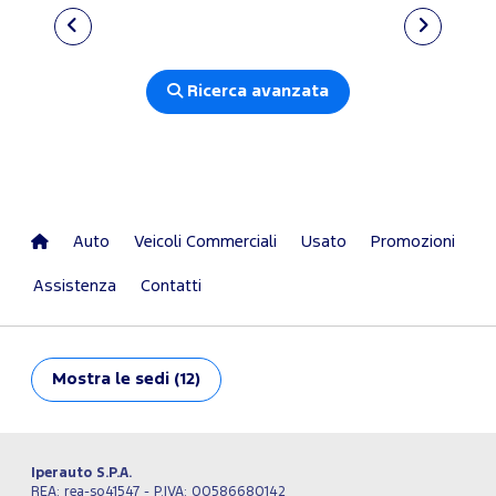
Ricerca avanzata
Auto
Veicoli Commerciali
Usato
Promozioni
Assistenza
Contatti
Mostra
le sedi (12)
Iperauto S.P.A.
REA: rea-so41547 - P.IVA: 00586680142