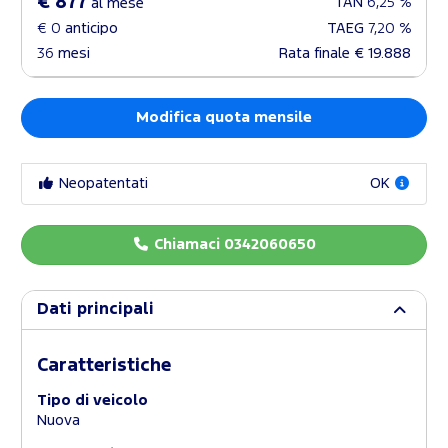
€ 877
TAN
6,25 %
al mese
€ 0
anticipo
TAEG
7,20 %
36
mesi
Rata finale
€ 19.888
Modifica quota mensile
Neopatentati
OK
Chiamaci 0342060650
Dati principali
Caratteristiche
Tipo di veicolo
Nuova