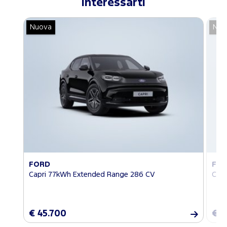
interessarti
Nuova
Nuo
FORD
FO
Capri 77kWh Extended Range 286 CV
Cap
€ 45.700
€ 4