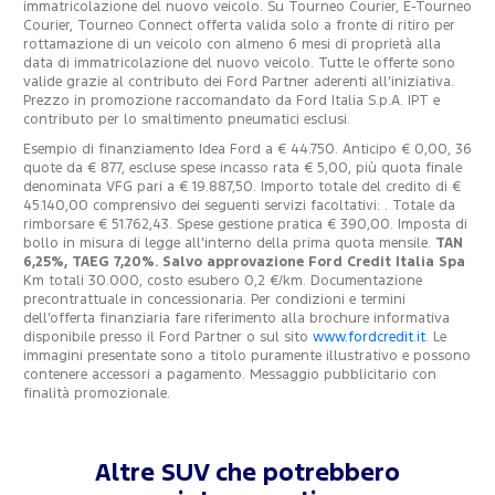
immatricolazione del nuovo veicolo. Su Tourneo Courier, E-Tourneo
Courier, Tourneo Connect offerta valida solo a fronte di ritiro per
rottamazione di un veicolo con almeno 6 mesi di proprietà alla
data di immatricolazione del nuovo veicolo. Tutte le offerte sono
valide grazie al contributo dei Ford Partner aderenti all’iniziativa.
Prezzo in promozione raccomandato da Ford Italia S.p.A. IPT e
contributo per lo smaltimento pneumatici esclusi.
Esempio di finanziamento Idea Ford a € 44.750. Anticipo € 0,00, 36
quote da € 877, escluse spese incasso rata € 5,00, più quota finale
denominata VFG pari a € 19.887,50. Importo totale del credito di €
45.140,00 comprensivo dei seguenti servizi facoltativi: . Totale da
rimborsare € 51.762,43. Spese gestione pratica € 390,00. Imposta di
bollo in misura di legge all'interno della prima quota mensile.
TAN
6,25%, TAEG 7,20%. Salvo approvazione Ford Credit Italia Spa
Km totali 30.000, costo esubero 0,2 €/km. Documentazione
precontrattuale in concessionaria. Per condizioni e termini
dell’offerta finanziaria fare riferimento alla brochure informativa
disponibile presso il Ford Partner o sul sito
www.fordcredit.it
. Le
immagini presentate sono a titolo puramente illustrativo e possono
contenere accessori a pagamento. Messaggio pubblicitario con
finalità promozionale.
Altre SUV che potrebbero