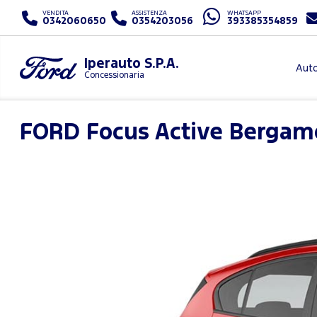
VENDITA
ASSISTENZA
WHATSAPP
0342060650
0354203056
393385354859
Iperauto S.P.A.
Aut
Concessionaria
FORD
Focus Active Bergamo