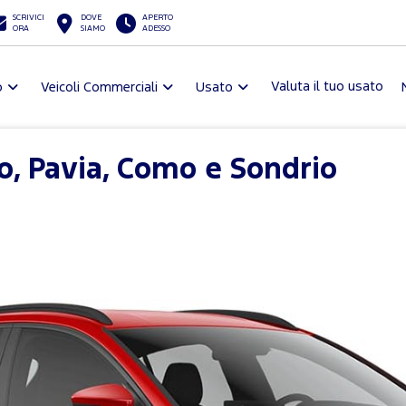
SCRIVICI
DOVE
APERTO
ORA
SIAMO
ADESSO
Valuta il tuo usato
o
Veicoli Commerciali
Usato
, Pavia, Como e Sondrio