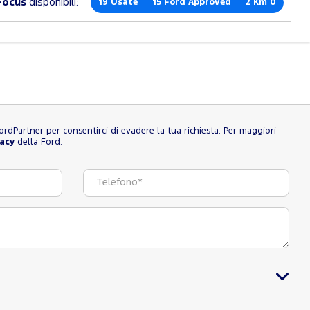
Focus
disponibili:
19
Usate
15
Ford Approved
2
Km 0
l FordPartner per consentirci di evadere la tua richiesta. Per maggiori
vacy
della Ford.